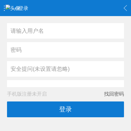
›
登录
安全提问(未设置请忽略)
手机版注册未开启
找回密码
登录