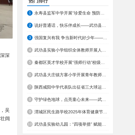
热门排行
永寿县监军中学开展“珍爱生命 预防溺水”主题教育宣誓签名活动 ... ...
1
说好普通话，快乐伴成长——武功县后稷中心幼儿园第28届推广普通话宣传周系列活动 ...
2
强国复兴有我 争当新时代好少年——长武县朝阳小学二年级分批入队仪式 ...
3
武功县实验小学组织全体教师开展人工智能技术应用能力培训 ...
4
深深
秦都区英才学校开展“强师行动”校级教学能手、新秀教学比赛活动 ...
5
。
武功县大庄镇方寨小学开展青年教师听评课活动
6
陕西咸阳中学代表队出征省三大球运动会 斩获多项省级荣誉
7
守护绿色地球，点亮童心未来——武功县大庄中心幼儿园开展“世界地球日”系列活动 ...
8
，吴
渭城区民生路学校2025年体育健康节暨第四届田径运动会开幕式精彩直击 ...
9
澜壮阔
武功县实验幼儿园：“四项举措” 赋能保教特色，点亮儿童成长之路 ... ... ... ...
10