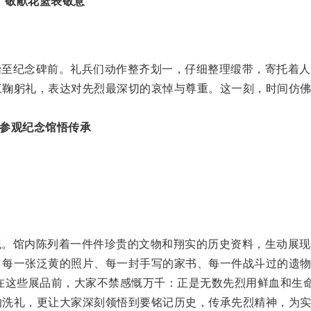
敬献花篮表敬意
抬至纪念碑前。礼兵们动作整齐划一，仔细整理缎带，寄托着人
三鞠躬礼，表达对先烈最深切的哀悼与尊重。这一刻，时间仿
参观纪念馆悟传承
观。馆内陈列着一件件珍贵的文物和翔实的历史资料，生动展现
。每一张泛黄的照片、每一封手写的家书、每一件战斗过的遗
在这些展品前，大家不禁感慨万千：正是无数先烈用鲜血和生
的洗礼，更让大家深刻领悟到要铭记历史，传承先烈精神，为