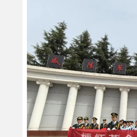
教
育
好
声
音
！