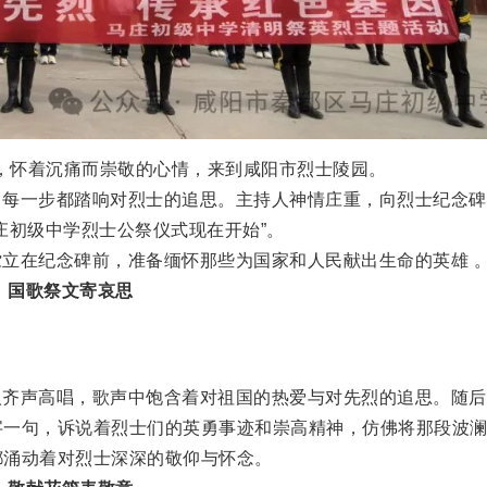
，怀着沉痛而崇敬的心情，来到咸阳市烈士陵园。
，每一步都踏响对烈士的追思。主持人神情庄重，向烈士纪念碑
庄初级中学烈士公祭仪式现在开始”。
立在纪念碑前，准备缅怀那些为国家和人民献出生命的英雄 
国歌祭文寄哀思
人齐声高唱，歌声中饱含着对祖国的热爱与对先烈的追思。随后
字一句，诉说着烈士们的英勇事迹和崇高精神，仿佛将那段波
都涌动着对烈士深深的敬仰与怀念。