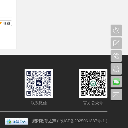
收藏
联系微信
官方公众号
|
咸阳教育之声
(
陕ICP备2025061837号-1
)