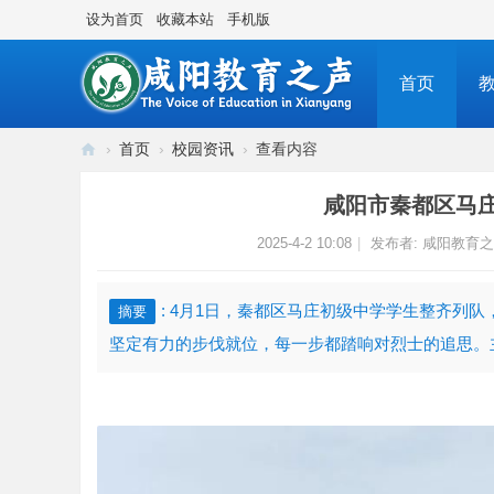
设为首页
收藏本站
手机版
首页
›
首页
›
校园资讯
›
查看内容
咸
咸阳市秦都区马
阳
2025-4-2 10:08
|
发布者:
咸阳教育之
教
育
之
: 4月1日，秦都区马庄初级中学学生整齐列
摘要
声
坚定有力的步伐就位，每一步都踏响对烈士的追思。主
传
播
咸
阳