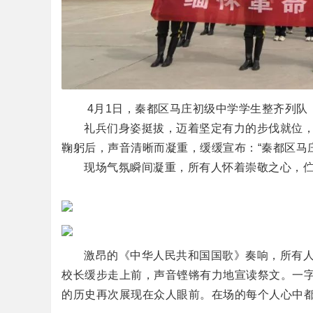
4月1日，秦都区马庄初级中学学生整齐列队
礼兵们身姿挺拔，迈着坚定有力的步伐就位
鞠躬后，声音清晰而凝重，缓缓宣布：“秦都区马
现场气氛瞬间凝重，所有人怀着崇敬之心，伫
激昂的《中华人民共和国国歌》奏响，所有
校长缓步走上前，声音铿锵有力地宣读祭文。一
的历史再次展现在众人眼前。在场的每个人心中