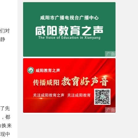
们对
佛静
了先
物，都
命换来
实现中