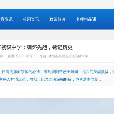
教育资讯
校园资讯
政策解读
名师精品课
庄初级中学：缅怀先烈，铭记历史
声
|
查看:
977
|
评论: 0
|
来自: 咸阳市秦都区马庄初级中学
队，怀着沉痛而崇敬的心情，来到咸阳市烈士陵园。礼兵们身姿挺拔，
持人神情庄重，向烈士纪念碑深深鞠躬后，声音清晰而凝 ...