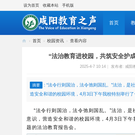
设为首页
收藏本站
手机版
首页
›
首页
›
校园资讯
›
查看内容
咸
“法治教育进校园，共筑安全护成
阳
2025-4-7 10:14
|
发布者:
咸阳
教
育
之
: “法令行则国治，法令弛则国乱。”法治，
摘要
声
造安全和谐的校园环境，4月3日下午我校特别举行了一
传
“法令行则国治，法令弛则国乱。”法治，
播
意识，营造安全和谐的校园环境，4月3日下午
咸
题的法治教育报告会。
阳