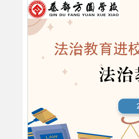
教
育
好
声
音
！