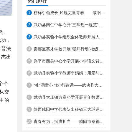
热门排行
榜样引领成长 尺规丈量青春——咸阳市育才田家炳中学高二年级举行月考表彰大会 ... ...
1
武功县南仁中学召开”三常规一规范”七年级教学研讨会
2
然。
武功县实验小学组织全体教师开展人工智能技术应用能力培训 ...
3
战功，
年普法
秦都区英才学校开展“强师行动”校级教学能手、新秀教学比赛活动 ...
4
的杰出
兴平市西吴中心小学开展小学语文背诵活动
5
武功县实验小学教师李娟娟：用爱与责任守护教育初心
6
个个
“礼”润童心 “仪”行致远——武功县大庄镇观音堂幼儿园文明礼仪主题教育活动 ...
7
从交
武功县大庄镇方寨小学开展青年教师听评课活动
8
中的
陕西咸阳中学代表队出征省三大球运动会 斩获多项省级荣誉
9
青春有为，挺膺担当——咸阳市秦都区英才学校开展2025年春季团校开班仪式 ...
10