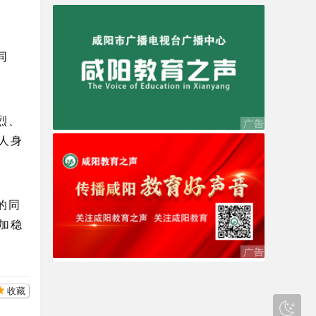
同
烈、
人身
的同
加稳
收藏