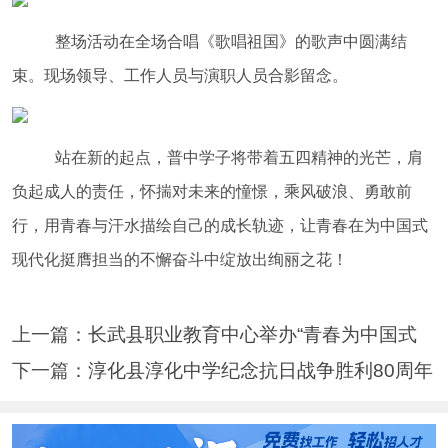
整场活动在全场合唱《歌唱祖国》的歌声中圆满结
束。现场领导、工作人员与演职人员合影留念。
站在新的起点，普中学子将带着五四精神的光芒，肩
负起成人的责任，怀揣对未来的憧憬，乘风破浪、勇敢前
行，用青春与汗水描绘自己的成长轨迹，让青春在为中国式
现代化挺膺担当的不懈奋斗中绽放出绚丽之花！
上一篇：
长武县职业教育中心举办“青春为中国式
下一篇：
淳化县淳化中学纪念抗日战争胜利80周年