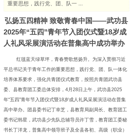
重要思想，践行党、团、队一 ...
弘扬五四精神 致敬青春中国——武功县
2025年“五四”青年节入团仪式暨18岁成
人礼风采展演活动在普集高中成功举办
红毯蓝天绿草坪，青春赞歌悠扬升。为深入贯彻习近
平总书记关于青年工作的重要思想，践行党、团、队一体化
培养体系要求，强化共青团仪式教育，按照共青团武功县
委、县教育团工委总体安排，4月28日上午，武功县2025
年“五四”青年节入团仪式暨18岁成人礼风采展演活动在普集
高中举办。团县委书记丁幸芝，县教育局副局长、教育团工
委书记韩星，武功县少先队总辅导员许丁雪，教育团工委秘
书长丁洋龙，普集高中领导班子及全县各初、高级（职业）