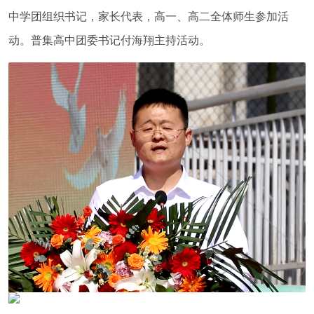
中学团组织书记，家长代表，高一、高二全体师生参加活
动。普集高中团委书记付海翔主持活动。