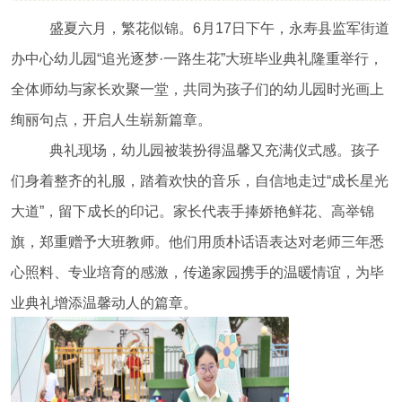
盛夏六月，繁花似锦。6月17日下午，永寿县监军街道
办中心幼儿园“追光逐梦·一路生花”大班毕业典礼隆重举行，
全体师幼与家长欢聚一堂，共同为孩子们的幼儿园时光画上
绚丽句点，开启人生崭新篇章。
典礼现场，幼儿园被装扮得温馨又充满仪式感。孩子
们身着整齐的礼服，踏着欢快的音乐，自信地走过“成长星光
大道”，留下成长的印记。家长代表手捧娇艳鲜花、高举锦
旗，郑重赠予大班教师。他们用质朴话语表达对老师三年悉
心照料、专业培育的感激，传递家园携手的温暖情谊，为毕
业典礼增添温馨动人的篇章。