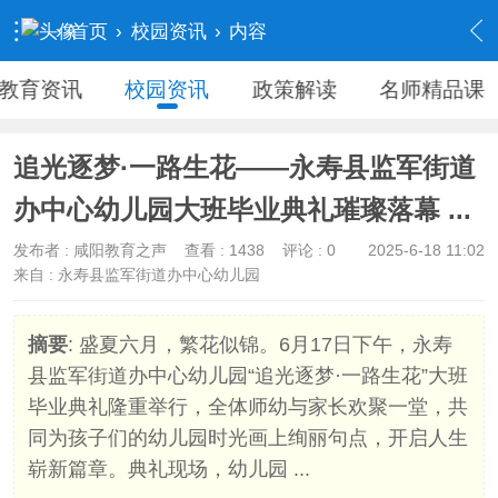
›
首页
›
校园资讯
›
内容
教育资讯
校园资讯
政策解读
名师精品课
追光逐梦·一路生花——永寿县监军街道
办中心幼儿园大班毕业典礼璀璨落幕 ...
发布者 :
咸阳教育之声
查看 :
1438
评论 : 0
2025-6-18 11:02
来自 : 永寿县监军街道办中心幼儿园
摘要
: 盛夏六月，繁花似锦。6月17日下午，永寿
县监军街道办中心幼儿园“追光逐梦·一路生花”大班
毕业典礼隆重举行，全体师幼与家长欢聚一堂，共
同为孩子们的幼儿园时光画上绚丽句点，开启人生
崭新篇章。典礼现场，幼儿园 ...