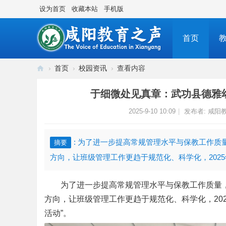
设为首页
收藏本站
手机版
首页
›
首页
›
校园资讯
›
查看内容
咸
于细微处见真章：武功县德雅幼儿
阳
2025-9-10 10:09
|
发布者:
咸阳
教
育
之
: 为了进一步提高常规管理水平与保教工作
摘要
声
方向，让班级管理工作更趋于规范化、科学化，2025年9
传
为了进一步提高常规管理水平与保教工作质量
播
方向，让班级管理工作更趋
于
规范化、科学化，20
咸
活动”。
阳