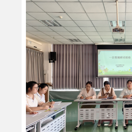
教
育
好
声
音
！