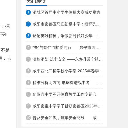
热门排行
渭城区首届中小学生体操大赛成功举办
1
咸阳市秦都区马庄初级中学：缅怀先烈，铭记历史
2
讨，探
维碰
铭记英雄精神，争做新时代好少年——秦都区方圆学校开展清明祭英烈主题活动 ...
3
“餐”与陪伴 “味”爱同行——兴平市西吴中心小学校园餐开放日活动纪实 ...
4
而不是
持，去
演练消防 筑牢安全 ——永寿县常宁镇豆家幼儿园消防安全系列活动 ...
5
咸阳西北二棉学校小学部 2025年春季学期作业检查活动
6
精准分析明方向 砥砺奋进战中考——兴平市高新第一中学召开2025届兴平一模质量分析会 ...
7
旬邑县中学召开体育教学工作专题会
8
咸阳秦宝中学学子斩获秦都区2025年中小学体育联赛多项大奖！ ...
9
普及安全知识，筑牢安全防线——咸阳市高新梦桃学校安全宣传教育活动 ...
10