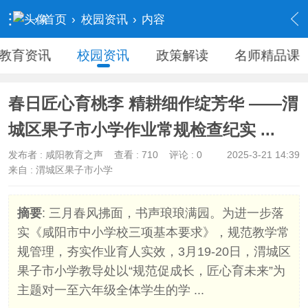
›
首页
›
校园资讯
›
内容
教育资讯
校园资讯
政策解读
名师精品课
春日匠心育桃李 精耕细作绽芳华 ——渭
城区果子市小学作业常规检查纪实 ...
发布者 :
咸阳教育之声
查看 :
710
评论 : 0
2025-3-21 14:39
来自 : 渭城区果子市小学
摘要
: 三月春风拂面，书声琅琅满园。为进一步落
实《咸阳市中小学校三项基本要求》，规范教学常
规管理，夯实作业育人实效，3月19-20日，渭城区
果子市小学教导处以“规范促成长，匠心育未来”为
主题对一至六年级全体学生的学 ...