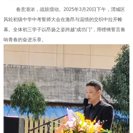
春意渐浓，战鼓擂动。2025年3月20日下午，渭城区
风轮初级中学中考誓师大会在激昂与温情的交织中拉开帷
幕。全体初三学子以昂扬之姿跨越“成功门”，用铿锵誓言奏
响青春的奋进乐章。