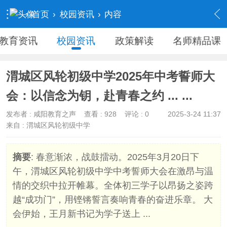
›
首页
›
校园资讯
›
内容
教育资讯
校园资讯
政策解读
名师精品课
渭城区风轮初级中学2025年中考誓师大
会：以信念为钥，赴青春之约 ... ...
发布者 :
咸阳教育之声
查看 :
928
评论 : 0
2025-3-24 11:37
来自 : 渭城区风轮初级中学
摘要
: 春意渐浓，战鼓擂动。2025年3月20日下
午，渭城区风轮初级中学中考誓师大会在激昂与温
情的交织中拉开帷幕。全体初三学子以昂扬之姿跨
越“成功门”，用铿锵誓言奏响青春的奋进乐章。 大
会伊始，王月新书记为学子送上 ...