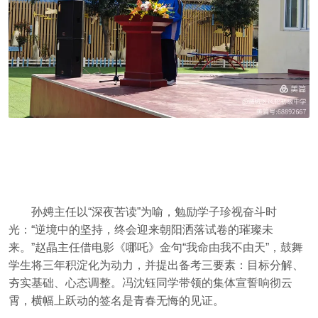
孙娉主任以“深夜苦读”为喻，勉励学子珍视奋斗时
光：“逆境中的坚持，终会迎来朝阳洒落试卷的璀璨未
来。”赵晶主任借电影《哪吒》金句“我命由我不由天”，鼓舞
学生将三年积淀化为动力，并提出备考三要素：目标分解、
夯实基础、心态调整。冯沈钰同学带领的集体宣誓响彻云
霄，横幅上跃动的签名是青春无悔的见证。