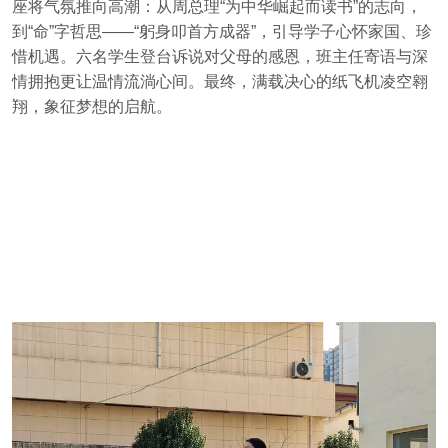
座将气氛推向高潮：从周总理“为中华崛起而读书”的志向，
到“命”字哲思——“躬身叩首方成器”，引导学子心怀家国、珍
惜机遇。六名学生登台诉说对父母的感恩，班主任寄语与深
情拥抱更让温情流淌心间。最终，满载决心的纸飞机凌空翱
翔，象征梦想的启航。