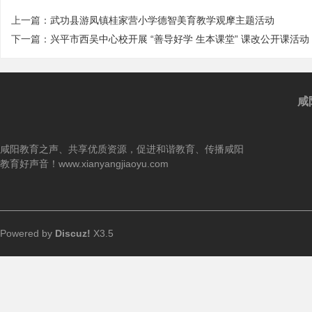
上一篇：
武功县游凤镇桂家营小学德智美育教学观摩主题活动
下一篇：
兴平市西吴中心校开展 “善导好学 生本课堂” 课改公开课活动 .
咸
咸阳教育之声、共享优质资源，促进和谐教育、传播咸阳
教育好声音！www.xianyangjiaoyu.com
Powered by
Discuz!
X3.5