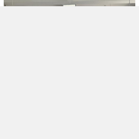
来源：永寿县实验小学
上一篇：
省培计划（2024）陕西省普通高中教学副
下一篇：
永寿县城关小学开展食品安全应急演练活