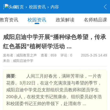
›
首页
›
校园资讯
›
内容
教育资讯
校园资讯
政策解读
名师精品课
咸阳启迪中学开展“播种绿色希望，传承
红色基因”植树研学活动 ...
发布者 :
咸阳教育之声
查看 :
859
评论 : 0
2025-3-25 14:49
来自 : 咸阳启迪中学
摘要
: 人间三月好春光，满眸芳草绿，一片杏
花香。3月22日，在这个充满浪漫与希望的季节，
咸阳启迪中学党总支部组织党员教师和团员学生
200余人，在校党支书记熊康余、组织委员赵冬浩
和校团委书记王帅的带领下，赴渭南市 ...